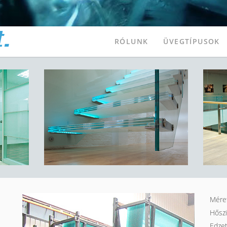
RÓLUNK
ÜVEGTÍPUSOK
Mére
Hőszi
Edzet