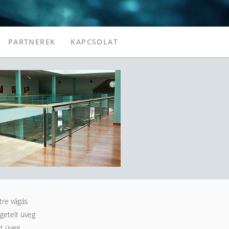
PARTNEREK
KAPCSOLAT
tre vágás
getelt üveg
t üveg