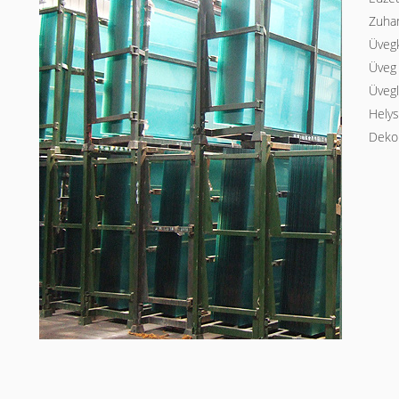
Zuha
Üvegk
Üveg 
Üveg
Helys
Deko