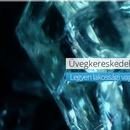
Üvegkereskede
Legyen lakossági va