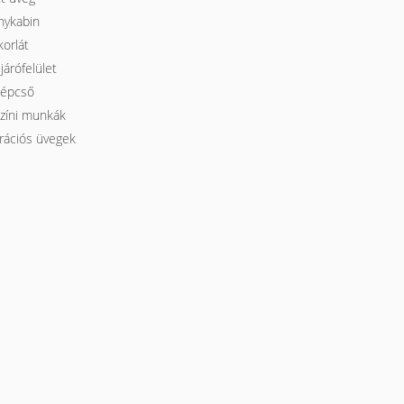
nykabin
orlát
járófelület
lépcső
zíni munkák
rációs üvegek