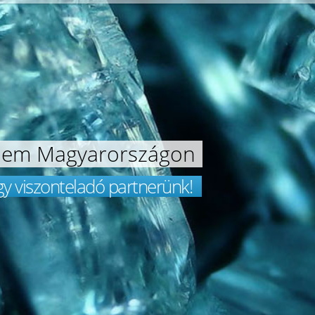
lem Magyarországon
gy viszonteladó partnerünk!