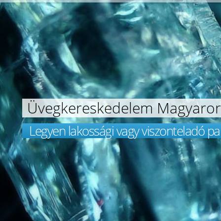
Üvegkereskedelem Magyaro
Legyen lakossági vagy viszonteladó pa