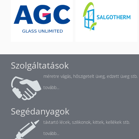
Szolgáltatások
méretre vágás, hőszigetelt üveg, edzett üveg stb.
tovább...
Segédanyagok
távtartó lécek, szilikonok, kittek, kellékek stb.
tovább...